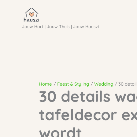
Ga
naar
Jouw Hart | Jouw Thuis | Jouw Hauszi
de
inhoud
Home
Feest & Styling
Wedding
30 detai
30 details w
tafeldecor ex
wordt