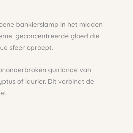
roene bankierslamp in het midden
tieme, geconcentreerde gloed die
que sfeer oproept.
 ononderbroken guirlande van
tus of laurier. Dit verbindt de
el.