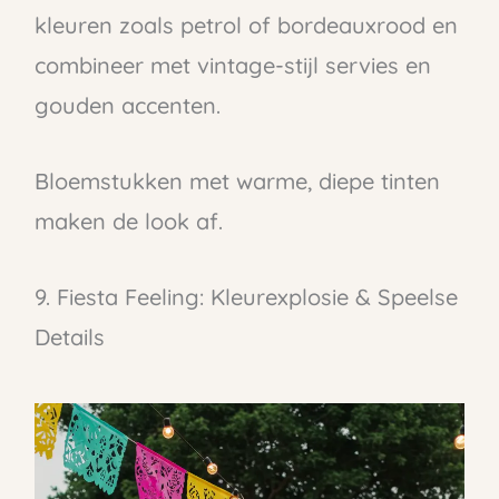
kleuren zoals petrol of bordeauxrood en
combineer met vintage-stijl servies en
gouden accenten.
Bloemstukken met warme, diepe tinten
maken de look af.
9. Fiesta Feeling: Kleurexplosie & Speelse
Details