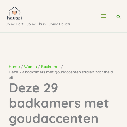
Ga
naar
Zoe
de
Jouw Hart | Jouw Thuis | Jouw Hauszi
inhoud
Home
Wonen
Badkamer
Deze 29 badkamers met goudaccenten stralen zachtheid
uit
Deze 29
badkamers met
goudaccenten