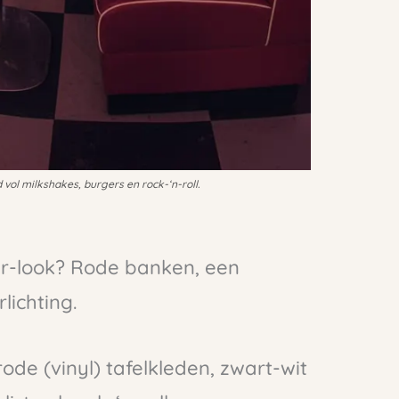
vol milkshakes, burgers en rock-‘n-roll.
er-look? Rode banken, een
lichting.
rode (vinyl) tafelkleden, zwart-wit