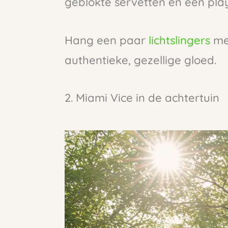
geblokte servetten en een playli
Hang een paar
lichtslingers
met
authentieke, gezellige gloed.
2. Miami Vice in de achtertuin