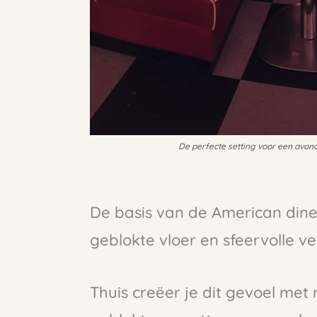
De perfecte setting voor een avond 
De basis van de American din
geblokte vloer en sfeervolle ver
Thuis creëer je dit gevoel met 