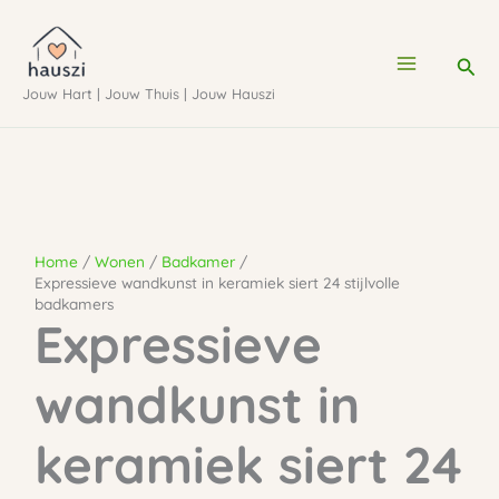
Ga
naar
Zoe
de
Jouw Hart | Jouw Thuis | Jouw Hauszi
inhoud
Home
Wonen
Badkamer
Expressieve wandkunst in keramiek siert 24 stijlvolle
badkamers
Expressieve
wandkunst in
keramiek siert 24