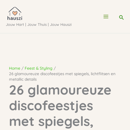
Ga
naar
Zoe
de
Jouw Hart | Jouw Thuis | Jouw Hauszi
inhoud
Home
Feest & Styling
26 glamoureuze discofeestjes met spiegels, lichtflitsen en
metallic details
26 glamoureuze
discofeestjes
met spiegels,