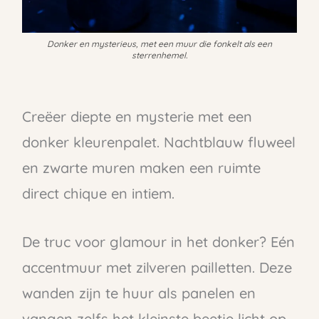
Donker en mysterieus, met een muur die fonkelt als een
sterrenhemel.
Creëer diepte en mysterie met een
donker kleurenpalet. Nachtblauw fluweel
en zwarte muren maken een ruimte
direct chique en intiem.
De truc voor glamour in het donker? Eén
accentmuur met zilveren pailletten. Deze
wanden zijn te huur als panelen en
vangen zelfs het kleinste beetje licht op,