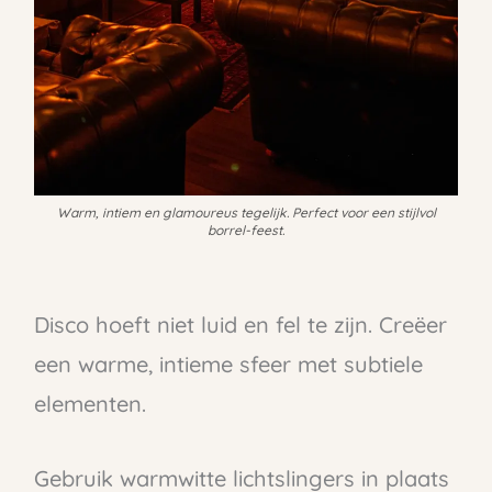
Warm, intiem en glamoureus tegelijk. Perfect voor een stijlvol
borrel-feest.
Disco hoeft niet luid en fel te zijn. Creëer
een warme, intieme sfeer met subtiele
elementen.
Gebruik warmwitte lichtslingers in plaats