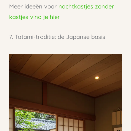
Meer ideeën voor
nachtkastjes zonder
kastjes vind je hier
.
7. Tatami-traditie: de Japanse basis