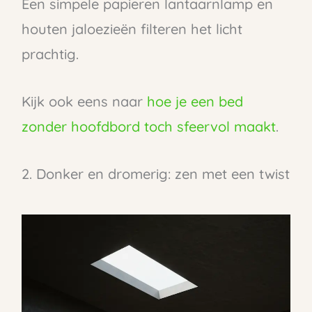
Een simpele papieren lantaarnlamp en
houten jaloezieën filteren het licht
prachtig.
Kijk ook eens naar
hoe je een bed
zonder hoofdbord toch sfeervol maakt
.
2. Donker en dromerig: zen met een twist