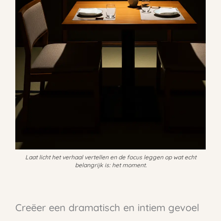
Laat licht het verhaal vertellen en de focus leggen op wat echt
belangrijk is: het moment.
Creëer een dramatisch en intiem gevoel