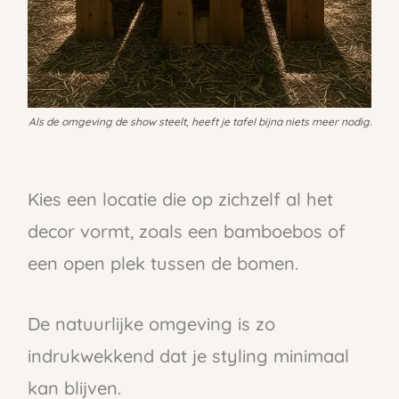
Als de omgeving de show steelt, heeft je tafel bijna niets meer nodig.
Kies een locatie die op zichzelf al het
decor vormt, zoals een bamboebos of
een open plek tussen de bomen.
De natuurlijke omgeving is zo
indrukwekkend dat je styling minimaal
kan blijven.