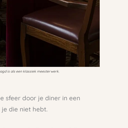
laagd is als een klassiek meesterwerk.
le sfeer door je diner in een
 je die niet hebt.