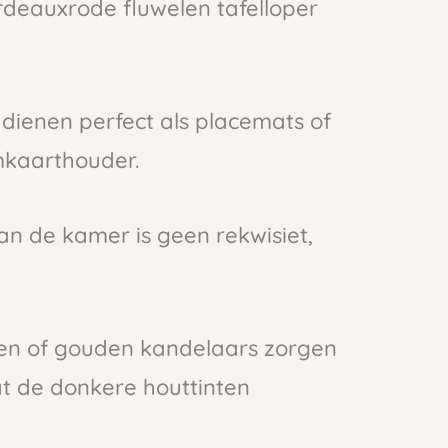
deauxrode fluwelen tafelloper
ienen perfect als placemats of
mkaarthouder.
van de kamer is geen rekwisiet,
ren of gouden kandelaars zorgen
at de donkere houttinten