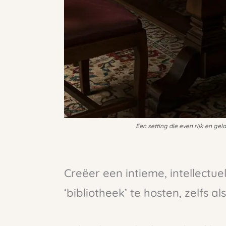
Een setting die even rijk en ge
Creëer een intieme, intellectue
‘bibliotheek’ te hosten, zelfs als