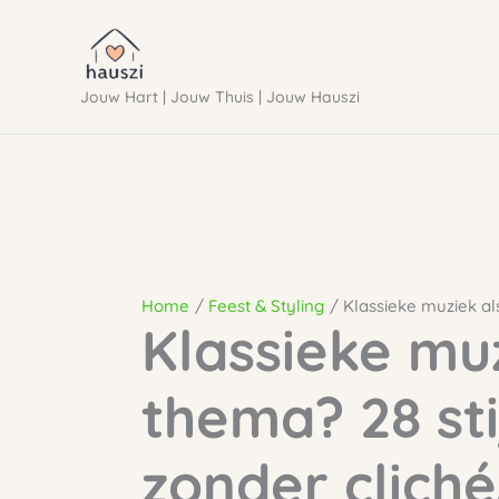
Ga
naar
Jouw Hart | Jouw Thuis | Jouw Hauszi
de
inhoud
Home
Feest & Styling
Klassieke muziek als
Klassieke muz
thema? 28 sti
zonder cliché