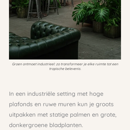
Groen ontmoet industrieel: zo transformeer je elke ruimte tot een
tropische belevenis.
In een industriële setting met hoge
plafonds en ruwe muren kun je groots
uitpakken met statige palmen en grote,
donkergroene bladplanten.