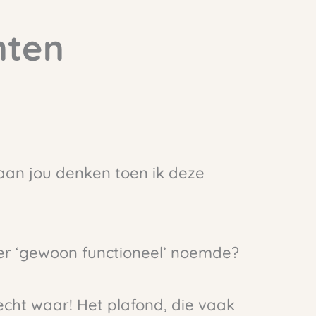
nten
t aan jou denken toen ik deze
er ‘gewoon functioneel’ noemde?
 echt waar! Het plafond, die vaak