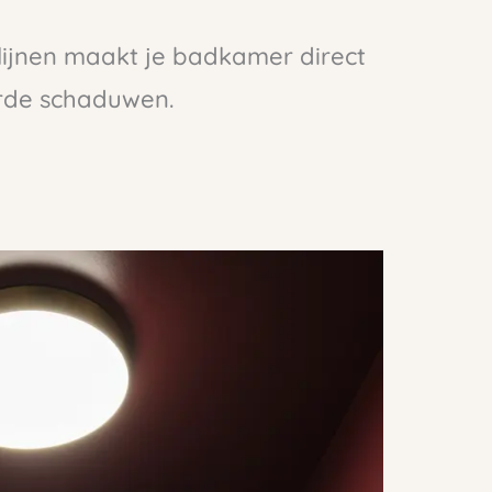
tlijnen maakt je badkamer direct
rde schaduwen.