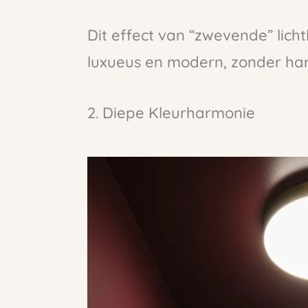
Dit effect van “zwevende” lich
luxueus en modern, zonder ha
2. Diepe Kleurharmonie