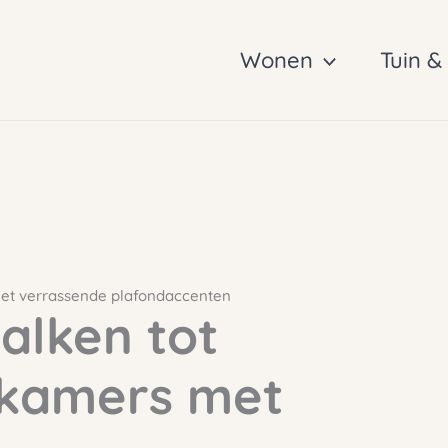
Wonen
Tuin &
met verrassende plafondaccenten
alken tot
dkamers met