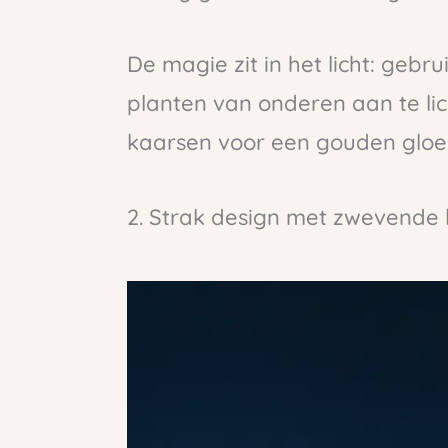
De magie zit in het licht: geb
planten van onderen aan te li
kaarsen voor een gouden gloe
2. Strak design met zwevende l