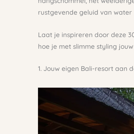
hangschommel, het weelderige
rustgevende geluid van water 
Laat je inspireren door deze 
hoe je met slimme styling jouw
1. Jouw eigen Bali-resort aan d