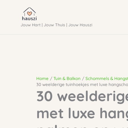
Ga
naar
Jouw Hart | Jouw Thuis | Jouw Hauszi
de
inhoud
Home
Tuin & Balkon
Schommels & Hangs
30 weelderige tuinhoekjes met luxe hangsch
30 weelderig
met luxe ha