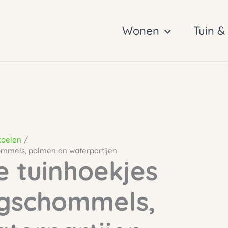
Wonen
Tuin &
toelen
ommels, palmen en waterpartijen
e tuinhoekjes
ngschommels,