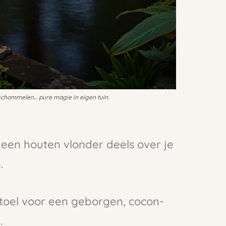
 schommelen… pure magie in eigen tuin.
 een houten vlonder deels over je
.
toel voor een geborgen, cocon-
.