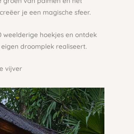
 groen van palmen en het
creëer je een magische sfeer.
30 weelderige hoekjes en ontdek
 eigen droomplek realiseert.
e vijver