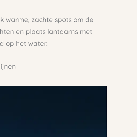
ruik warme, zachte spots om de
chten en plaats lantaarns met
d op het water.
ijnen