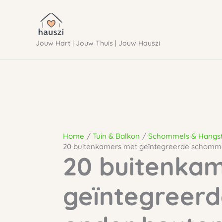
Ga
naar
Jouw Hart | Jouw Thuis | Jouw Hauszi
de
inhoud
Home
Tuin & Balkon
Schommels & Hangs
20 buitenkamers met geïntegreerde schomm
20 buitenka
geïntegreer