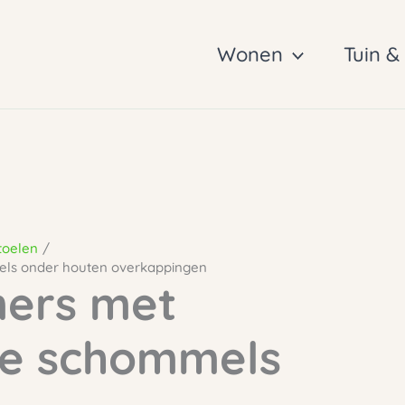
Wonen
Tuin &
toelen
els onder houten overkappingen
mers met
de schommels