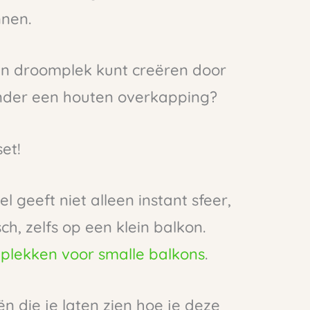
nnen.
zo’n droomplek kunt creëren door
nder een houten overkapping?
et!
geeft niet alleen instant sfeer,
h, zelfs op een klein balkon.
lekken voor smalle balkons
.
 die je laten zien hoe je deze