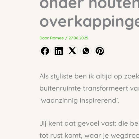
onder houte
overkapping
Door
Romee
/
27.06.2025
Als styliste ben ik altijd op zoe
buitenruimte transformeert va
‘waanzinnig inspirerend’.
Jij kent dat gevoel vast: die 
tot rust komt, waar je wegdro