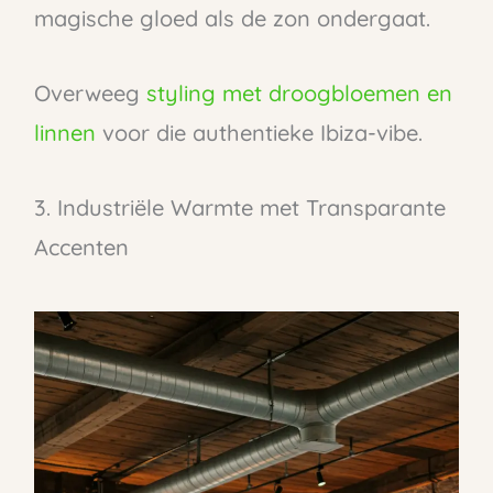
magische gloed als de zon ondergaat.
Overweeg
styling met droogbloemen en
linnen
voor die authentieke Ibiza-vibe.
3. Industriële Warmte met Transparante
Accenten