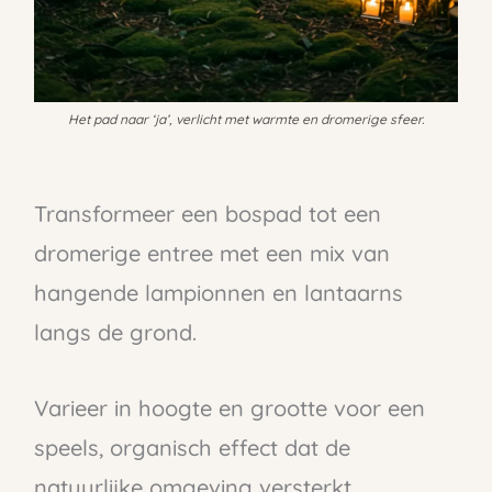
Het pad naar ‘ja’, verlicht met warmte en dromerige sfeer.
Transformeer een bospad tot een
dromerige entree met een mix van
hangende lampionnen en lantaarns
langs de grond.
Varieer in hoogte en grootte voor een
speels, organisch effect dat de
natuurlijke omgeving versterkt.