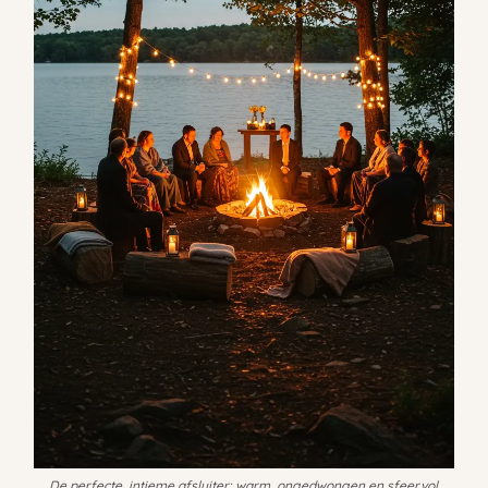
De perfecte, intieme afsluiter: warm, ongedwongen en sfeervol.