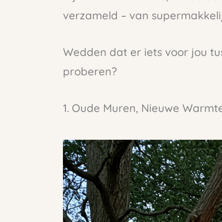
verzameld – van supermakkelij
Wedden dat er iets voor jou tu
proberen?
1. Oude Muren, Nieuwe Warmt