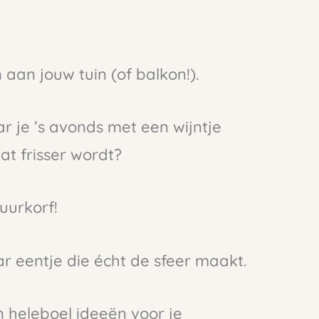
 aan jouw tuin (of balkon!).
ar je ’s avonds met een wijntje
at frisser wordt?
uurkorf!
r eentje die écht de sfeer maakt.
 heleboel ideeën voor je