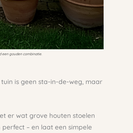
jd een gouden combinatie.
 tuin is geen sta-in-de-weg, maar
zet er wat grove houten stoelen
 perfect – en laat een simpele