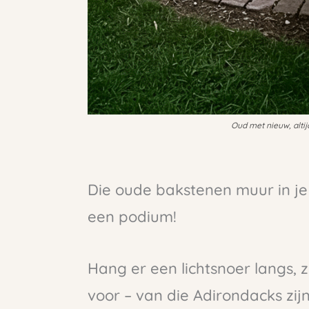
Oud met nieuw, alti
Die oude bakstenen muur in je
een podium!
Hang er een lichtsnoer langs, 
voor – van die Adirondacks zijn