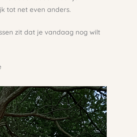
k tot net even anders.
ssen zit dat je vandaag nog wilt
e