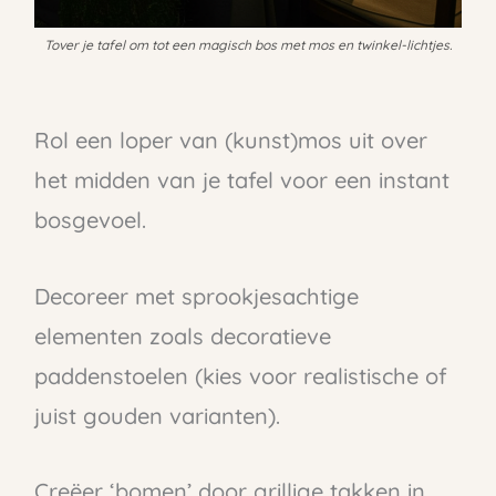
Tover je tafel om tot een magisch bos met mos en twinkel-lichtjes.
Rol een loper van (kunst)mos uit over
het midden van je tafel voor een instant
bosgevoel.
Decoreer met sprookjesachtige
elementen zoals decoratieve
paddenstoelen (kies voor realistische of
juist gouden varianten).
Creëer ‘bomen’ door grillige takken in