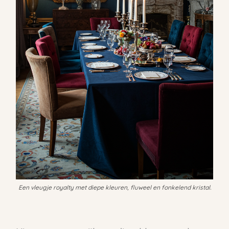
Een vleugje royalty met diepe kleuren, fluweel en fonkelend kristal.