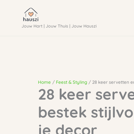
Ga
naar
Jouw Hart | Jouw Thuis | Jouw Hauszi
de
inhoud
Home
Feest & Styling
28 keer servetten en
28 keer serv
bestek stijlvo
je decor