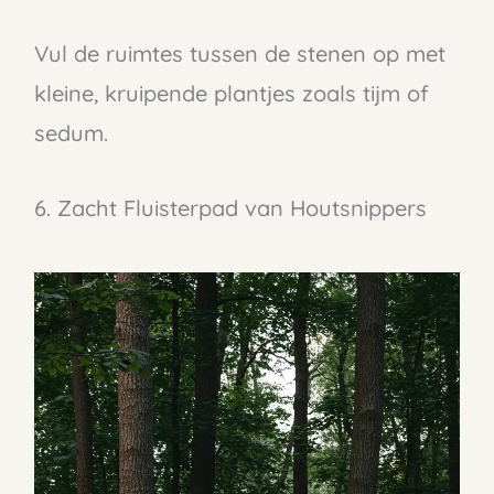
Vul de ruimtes tussen de stenen op met
kleine, kruipende plantjes zoals tijm of
sedum.
6. Zacht Fluisterpad van Houtsnippers