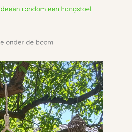
 ideeën rondom een hangstoel
ie onder de boom