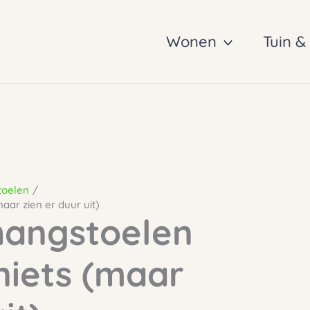
Wonen
Tuin &
toelen
aar zien er duur uit)
hangstoelen
niets (maar