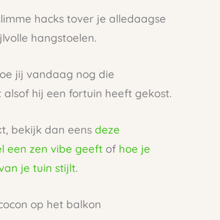
 slimme hacks tover je alledaagse
lvolle hangstoelen.
hoe jij vandaag nog die
alsof hij een fortuin heeft gekost.
kt, bekijk dan eens
deze
 een zen vibe geeft
of
hoe je
n je tuin stijlt
.
dcocon op het balkon