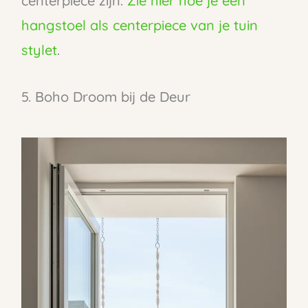
centerpiece zijn.
Zie hier hoe je een
hangstoel als centerpiece van je tuin
stylet
.
5. Boho Droom bij de Deur