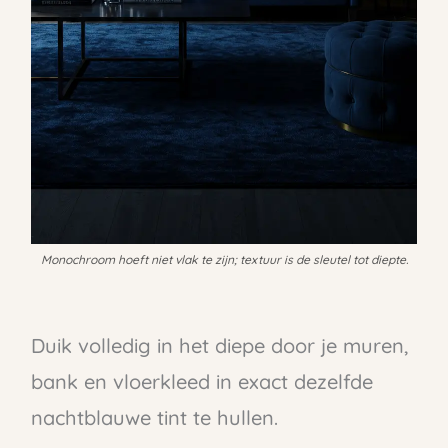
Monochroom hoeft niet vlak te zijn; textuur is de sleutel tot diepte.
Duik volledig in het diepe door je muren,
bank en vloerkleed in exact dezelfde
nachtblauwe tint te hullen.