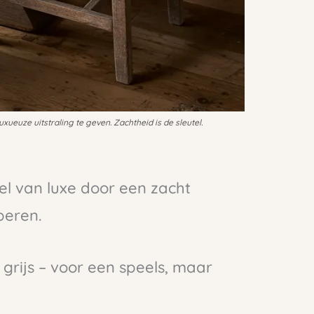
xueuze uitstraling te geven. Zachtheid is de sleutel.
el van luxe door een zacht
peren.
n grijs – voor een speels, maar