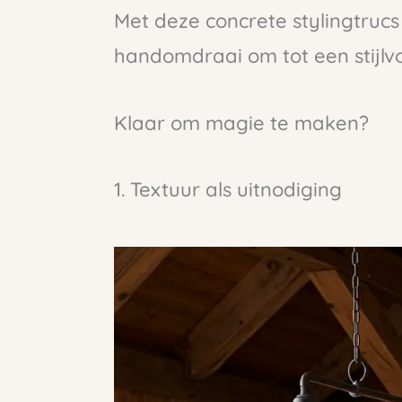
Met deze concrete stylingtrucs 
handomdraai om tot een stijlvol
Klaar om magie te maken?
1. Textuur als uitnodiging