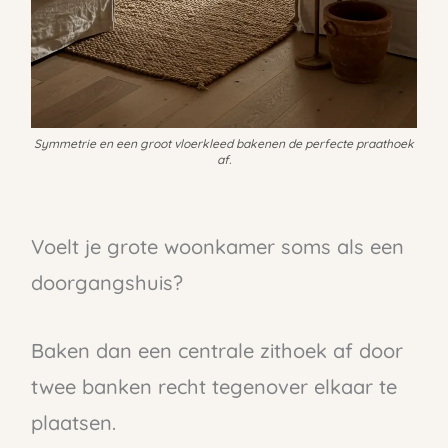
Symmetrie en een groot vloerkleed bakenen de perfecte praathoek
af.
Voelt je grote woonkamer soms als een
doorgangshuis?
Baken dan een centrale zithoek af door
twee banken recht tegenover elkaar te
plaatsen.