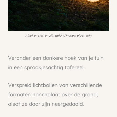
Alsof er sterren zijn geland in jouw eigen tuin.
Verander een donkere hoek van je tuin
in een sprookjesachtig tafereel.
Verspreid lichtbollen van verschillende
formaten nonchalant over de grond,
alsof ze daar zijn neergedaald.