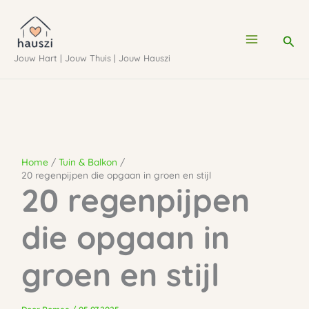
Ga
naar
Zoe
de
Jouw Hart | Jouw Thuis | Jouw Hauszi
inhoud
Home
Tuin & Balkon
20 regenpijpen die opgaan in groen en stijl
20 regenpijpen
die opgaan in
groen en stijl