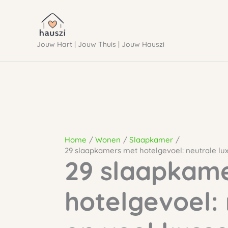
Ga
naar
Jouw Hart | Jouw Thuis | Jouw Hauszi
de
inhoud
Home
Wonen
Slaapkamer
29 slaapkamers met hotelgevoel: neutrale lu
29 slaapkam
hotelgevoel: 