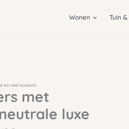
Wonen
Tuin &
xe en veel kussens
ers met
neutrale luxe