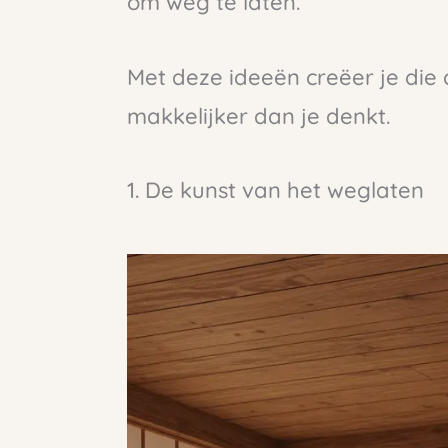
om weg te laten.
Met deze ideeën creëer je die 
makkelijker dan je denkt.
1. De kunst van het weglaten