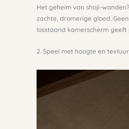
Het geheim van shoji-wanden? Z
zachte, dromerige gloed. Ge
losstaand kamerscherm geeft p
2. Speel met hoogte en textuur