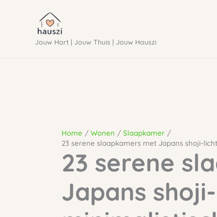
Ga
naar
Jouw Hart | Jouw Thuis | Jouw Hauszi
de
inhoud
Home
Wonen
Slaapkamer
23 serene slaapkamers met Japans shoji-lich
23 serene s
Japans shoji-