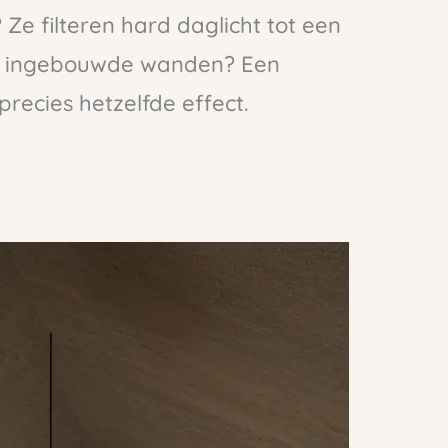
e filteren hard daglicht tot een
en ingebouwde wanden? Een
recies hetzelfde effect.