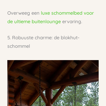
Overweeg een
luxe schommelbed voor
de ultieme buitenlounge
ervaring.
5. Robuuste charme: de blokhut-
schommel