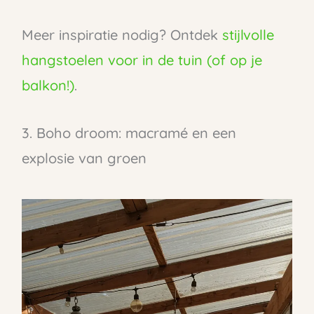
Meer inspiratie nodig? Ontdek
stijlvolle
hangstoelen voor in de tuin (of op je
balkon!)
.
3. Boho droom: macramé en een
explosie van groen