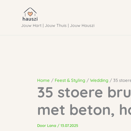
Ga
naar
Jouw Hart | Jouw Thuis | Jouw Hauszi
de
inhoud
Home
Feest & Styling
Wedding
35 stoer
35 stoere bru
met beton, h
Door
Lana
/
13.07.2025