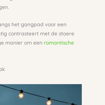
gen.
 langs het gangpad voor een
tig contrasteert met de stoere
ige manier om een
romantische
ak